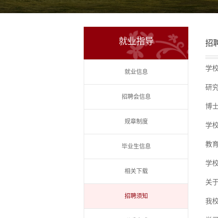
就业指导
招
学
就业信息
研究
招聘会信息
博
规章制度
学
教
毕业生信息
学
相关下载
关于
招聘须知
我