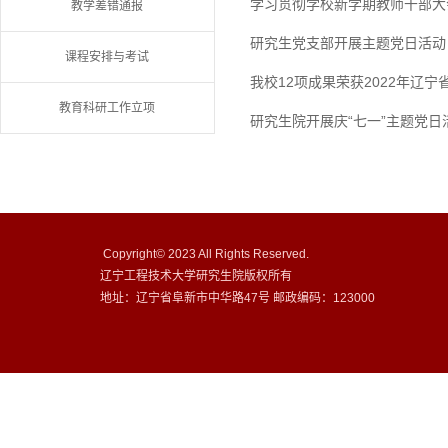
学习贯彻学校新学期教师干部大
教学差错通报
研究生党支部开展主题党日活动
课程安排与考试
我校12项成果荣获2022年辽
教育科研工作立项
研究生院开展庆“七一”主题党日
Copyright© 2023 All Rights Reserved.
辽宁工程技术大学研究生院版权所有
地址：辽宁省阜新市中华路47号 邮政编码：123000