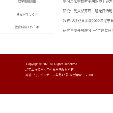
学习贯彻学校新学期教师干部大
教学差错通报
研究生党支部开展主题党日活动
课程安排与考试
我校12项成果荣获2022年辽
教育科研工作立项
研究生院开展庆“七一”主题党日
Copyright© 2023 All Rights Reserved.
辽宁工程技术大学研究生院版权所有
地址：辽宁省阜新市中华路47号 邮政编码：123000