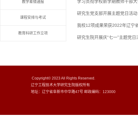
学习贯彻学校新学期教师干部大
教学差错通报
研究生党支部开展主题党日活动
课程安排与考试
我校12项成果荣获2022年辽
教育科研工作立项
研究生院开展庆“七一”主题党日
Copyright© 2023 All Rights Reserved.
辽宁工程技术大学研究生院版权所有
地址：辽宁省阜新市中华路47号 邮政编码：123000